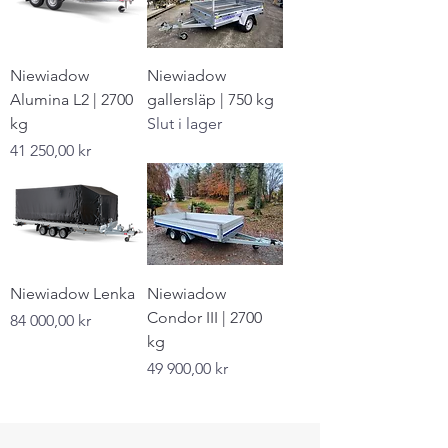
Niewiadow
Niewiadow
Alumina L2 | 2700
gallersläp | 750 kg
kg
Slut i lager
Pris
41 250,00 kr
Niewiadow Lenka
Niewiadow
Condor III | 2700
Pris
84 000,00 kr
kg
Pris
49 900,00 kr