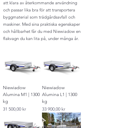
att klara av återkommande användning
och passar lika bra för att transportera
byggmaterial som trädgårdsavfall och
maskiner. Med sina praktiska egenskaper
och hållbarhet får du med Niewiadow en
flakvagn du kan lita på, under många år.
Niewiadow
Niewiadow
Alumina M1 | 1300
Alumina L1 | 1300
kg
kg
Pris
Pris
31 500,00 kr
33 900,00 kr