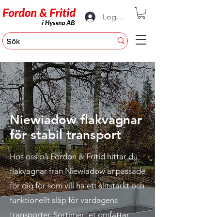
Logga in
Niewiadow flakvagnar
för stabil transport
Hos oss på Fordon & Fritid hittar du
flakvagnar från Niewiadow anpassade
för dig för som vill ha ett slitstarkt och
funktionellt släp för vardagens
transporter. Sortimentet omfattar