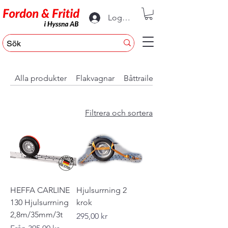
Logga in
Alla produkter
Flakvagnar
Båttrailer
Filtrera och sortera
HEFFA CARLINE
Hjulsurrning 2
130 Hjulsurrning
krok
2,8m/35mm/3t
Pris
295,00 kr
Reapris