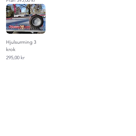
Från
395,00 kr
Hjulsurrning 3
krok
Pris
295,00 kr
1
/
1
Följ oss på