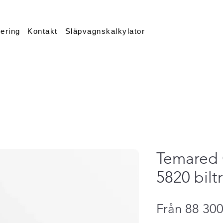
iering
Kontakt
Släpvagnskalkylator
Temared 
5820 bilt
Från
88 300