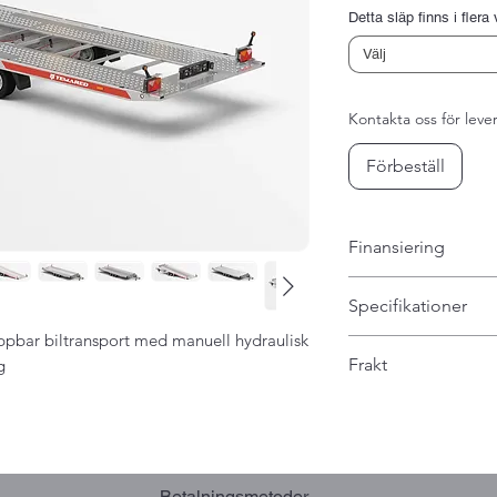
Detta släp finns i flera 
Välj
Kontakta oss för leve
Förbeställ
Finansiering
Vi kan hjälpa till 
Specifikationer
EDGE Finans elle
ppbar biltransport med manuell hydraulisk
Totalvikt 2000 -
Frakt
g
Lastvikt 2561 - 
Tjänstevikt 855 
När det gäller frakt
Flaklängd 565 
hand avhämtning ho
Flakbredd 209 
beställning via web
Hjul 1955510C
"Avhämtning" i ka
Betalningsmetoder