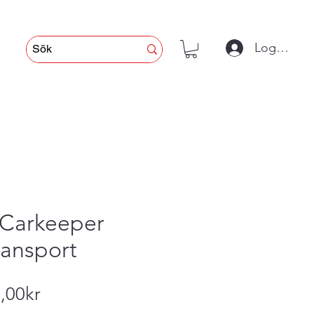
Logga in
Carkeeper
ransport
Reapris
,00kr