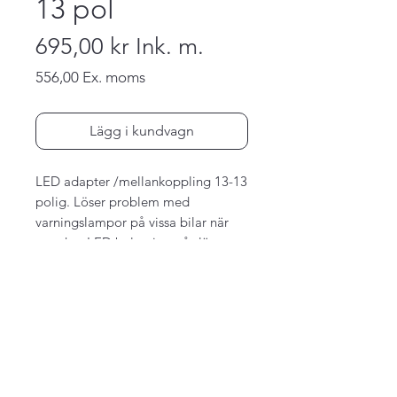
13 pol
695,00 kr
Ink. m.
556,00
Ex. moms
Pris
Lägg i kundvagn
LED adapter /mellankoppling 13-13
polig. Löser problem med
varningslampor på vissa bilar när
man har LED belysning på släpet.
Pris exkl. moms 556 kr.
För mer info eller beställning ring
0793-417878 eller
maila info@fordonofritid.se
Följ oss på