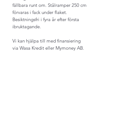
fällbara runt om. Stålramper 250 cm
förvaras i fack under flaket.
Besiktningsfri i fyra år efter första
ibruktagande.
Vi kan hjälpa till med finansiering
via Wasa Kredit eller Mymoney AB.
För mer info eller beställning ring
0793-417878 eller maila
info@fordonofritid.se
Specifikationer
Totalvikt 2700 kg
Frakt
Tjänstevikt 566 kg
Lastvikt 2134 kg (exkl. lämmar)
När det gäller släpvagnar så är
Finansiering
Flakyta invändigt 405 x 199 cm
det i första hand avhämtning hos
Aluminiumlämmar
oss som gäller. Vid beställning via