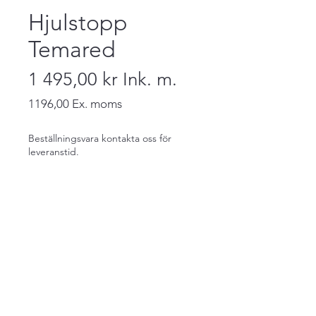
Hjulstopp
Temared
1 495,00 kr
Ink. m.
1196,00
Ex. moms
Pris
Beställningsvara kontakta oss för
leveranstid.
Förbeställ
Fullbredds hjulstopp för Temared
släp med helt plywoodgolv.
Följ oss på