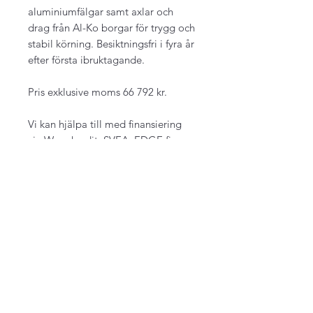
aluminiumfälgar samt axlar och
drag från Al-Ko borgar för trygg och
stabil körning. Besiktningsfri i fyra år
efter första ibruktagande.
Pris exklusive moms 66 792 kr.
Vi kan hjälpa till med finansiering
via Wasa kredit, SVEA, EDGE finans
eller Mymoney AB.
För mer info eller beställning ring
0793-417878 eller maila
info@fordonofritid.se
Specifikationer
Totalvikt 3500 kg
Frakt
Lastvikt 2655 kg