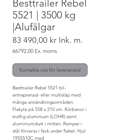
Besttrailer Rebel
5521 | 3500 kg
|Alufälgar
83 490,00 kr
Ink. m.
66792,00
Ex. moms
Pris
Kontakta oss för leveranstid
Besttrailer Rebel 5521 bil-
entreprenad- eller multisläp med
många användningsområden.
Flakyta på 558 x 210 cm. Körbanor i
kraftig aluminium (LOHR) samt
aluminiumdurk i mitten. Ramper i
stål förvaras i fack under flaket. Hjul
1955510C med